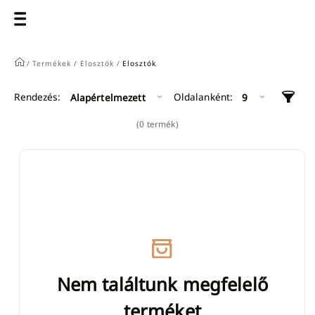
/
Termékek /
Elosztók /
Elosztók
Oldalanként:
Rendezés:
Alapértelmezett
9
(0 termék)
Nem találtunk megfelelő
terméket