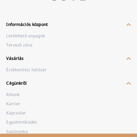
Információs központ
Letölthető anyagok
Tervező zóna
Vásárlás
Értékesítési hálózat
Cégünkről
Rólunk
Karrier
Kapcsolat
Együttműködés
Sajtószoba