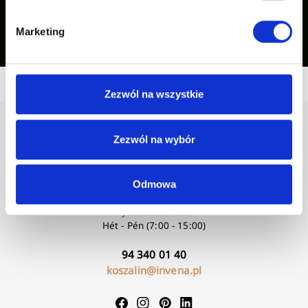
Inspirációink mutatása
Marketing
Zezwól na wszystkie
Zezwól na wybór
Odmowa
Nyitvatartási idő:
Hét - Pén (7:00 - 15:00)
94 340 01 40
koszalin@invena.pl