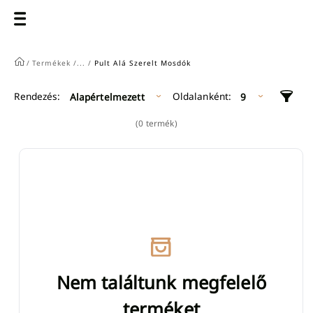
/
Termékek /
... /
Pult Alá Szerelt Mosdók
Oldalanként:
Rendezés:
Alapértelmezett
9
(0 termék)
Nem találtunk megfelelő
terméket