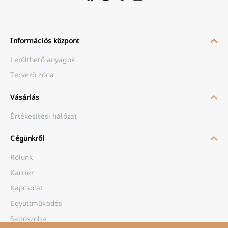
Információs központ
Letölthető anyagok
Tervező zóna
Vásárlás
Értékesítési hálózat
Cégünkről
Rólunk
Karrier
Kapcsolat
Együttműködés
Sajtószoba