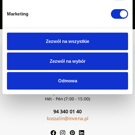
Inspirációink mutatása
Marketing
Zezwól na wszystkie
Zezwól na wybór
Odmowa
Nyitvatartási idő:
Hét - Pén (7:00 - 15:00)
94 340 01 40
koszalin@invena.pl