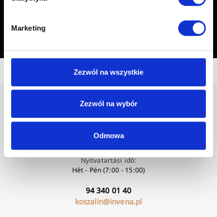
Marketing
Inspirációink mutatása
Zezwól na wszystkie
Zezwól na wybór
Odmowa
Nyitvatartási idő:
Hét - Pén (7:00 - 15:00)
94 340 01 40
koszalin@invena.pl