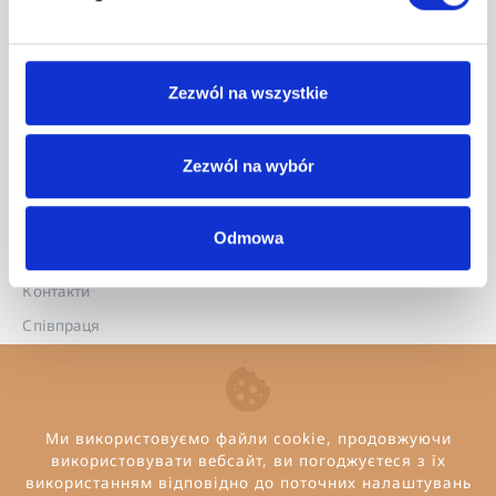
Матеріали для завантаження
Зона дизайнера
Zezwól na wszystkie
Покупки
Мережа дистрибуції
Zezwól na wybór
Про компанію
Про нас
Odmowa
Кар'єра
Контакти
Співпраця
Прес-центр
B2B Оптовий продаж
Ми використовуємо файли cookie, продовжуючи
використовувати вебсайт, ви погоджуєтеся з їх
використанням відповідно до поточних налаштувань