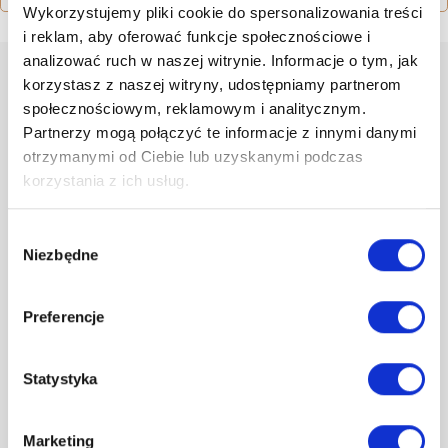
Wykorzystujemy pliki cookie do spersonalizowania treści
i reklam, aby oferować funkcje społecznościowe i
analizować ruch w naszej witrynie. Informacje o tym, jak
korzystasz z naszej witryny, udostępniamy partnerom
społecznościowym, reklamowym i analitycznym.
Partnerzy mogą połączyć te informacje z innymi danymi
otrzymanymi od Ciebie lub uzyskanymi podczas
korzystania z ich usług.
Години роботи:
Пн - Пт (7:00 - 15:00)
Wybór
Niezbędne
zgody
94 340 01 40
koszalin@invena.pl
Preferencje
Statystyka
Інформаційний центр
Marketing