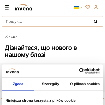
Пошук...
/
Блог
Дізнайтеся, що нового в
нашому блозі
Найбільш читані
Zgoda
Szczegóły
O plikach cookies
Niniejsza strona korzysta z plików cookie
Показати всі