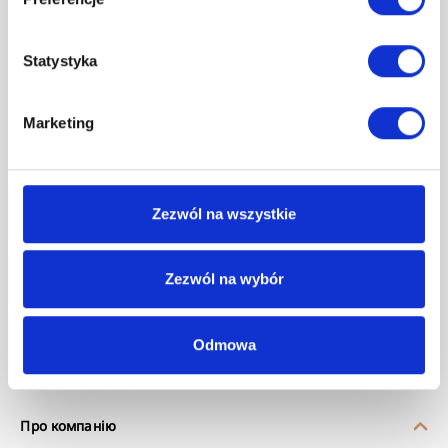
Години роботи:
Пн - Пт (7:00 - 15:00)
Statystyka
94 340 01 40
koszalin@invena.pl
Marketing
Zezwól na wszystkie
Інформаційний центр
Матеріали для завантаження
Zezwól na wybór
Зона дизайнера
Покупки
Odmowa
Мережа дистрибуції
Про компанію