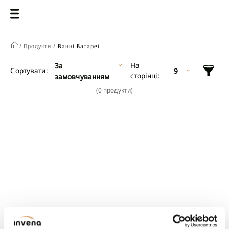
/
Продукти /
Ванні Батареї
На
За
Сортувати:
9
сторінці:
замовчуванням
(0 продукти)