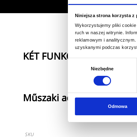
Niniejsza strona korzysta z
Wykorzystujemy pliki cookie 
ruch w naszej witrynie. Inf
reklamowym i analitycznym. 
uzyskanymi podczas korzysta
KÉT FUNKCIÓS RUGALMA
Wybór
Niezbędne
zgody
Műszaki adatok
Odmowa
SKU