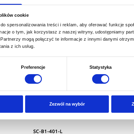
Leírás és műszaki adatok
Termékértékelések
 plików cookie
do spersonalizowania treści i reklam, aby oferować funkcje sp
ormacje o tym, jak korzystasz z naszej witryny, udostępniamy p
Partnerzy mogą połączyć te informacje z innymi danymi otrzym
nia z ich usług.
S CSAPÖNTÉS A MOSOGATÓBÓL
Preferencje
Statystyka
Zezwól na wybór
Z
SC-B1-401-L