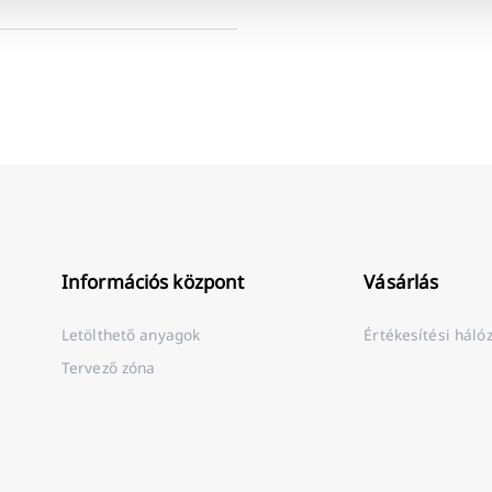
Információs központ
Vásárlás
Letölthető anyagok
Értékesítési háló
Tervező zóna