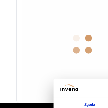
Fali mosdó csaptelepek
Esőztetők
Egykaros mosdó csaptelep
Falsík alatt
Felfedezés
Kétkaros mosdó csaptelep
Zuhanykész
Felfedezés Mosdó csaptele
Kézizuhany 
Zuhanyfeje
Klasszikus zuhany csaptelepek
Fali fürdőkád csaptelepek
Zuhanycsöv
Rejtett zuhany csaptelepek
Szabadon álló fürdőkád cs
Felfedezés
Felfedezés Zuhany csaptelepek
3 lyukú fürdőkád csaptele
Felfedezés Fürdőkád csapt
Zgoda