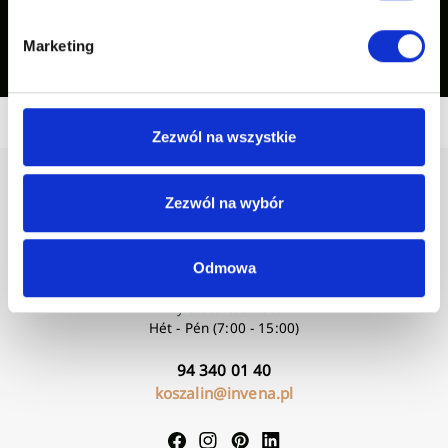
Inspirációink mutatása
Marketing
Zezwól na wszystkie
Zezwól na wybór
Odmowa
Nyitvatartási idő:
Hét - Pén (7:00 - 15:00)
94 340 01 40
koszalin@invena.pl