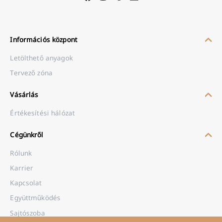
Információs központ
Letölthető anyagok
Tervező zóna
Vásárlás
Értékesítési hálózat
Cégünkről
Rólunk
Karrier
Kapcsolat
Együttműködés
Sajtószoba