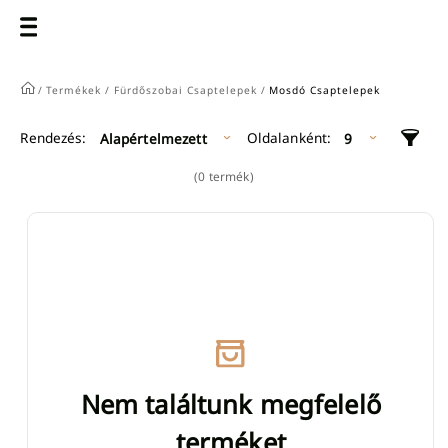
/
Termékek /
Fürdőszobai Csaptelepek /
Mosdó Csaptelepek
Oldalanként:
Rendezés:
Alapértelmezett
9
(0 termék)
Nem találtunk megfelelő
terméket