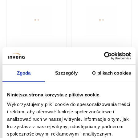
SÉTÁLÓS ZUHANYKABIN
SÉTÁLÓS ZUHANYKABIN
INVENA II TREND 80 ×
INVENA II TREND 110 ×
Zgoda
Szczegóły
O plikach cookies
200 CM, 8 MM-ES
200 CM, 8 MM-ES
DOMBORÚ ÜVEG, KRÓM
DOMBORÚ ÜVEG, KRÓM
Niniejsza strona korzysta z plików cookie
SÉTÁLÓS ZUHANYKABIN II INVENA TREND 100 × 200 CM, 8 MM
Wykorzystujemy pliki cookie do spersonalizowania treści
i reklam, aby oferować funkcje społecznościowe i
analizować ruch w naszej witrynie. Informacje o tym, jak
korzystasz z naszej witryny, udostępniamy partnerom
społecznościowym, reklamowym i analitycznym.