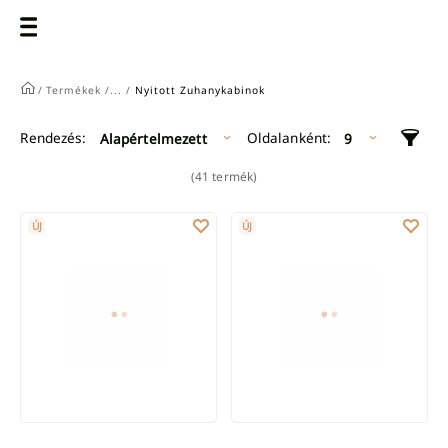
/
Termékek /
... /
Nyitott Zuhanykabinok
Oldalanként:
Rendezés:
Alapértelmezett
9
(41 termék)
INVENA WALK-IN ZUHANYKABIN 90 CM TOLÓAJTÓ ÁTLÁTSZÓ 8 
INVENA WALK-IN ZUHANYKABIN 
ÚJ
ÚJ