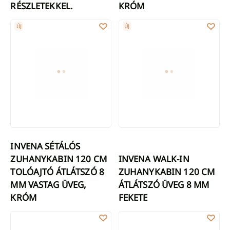
RÉSZLETEKKEL.
KRÓM
INVENA SÉTÁLÓS ZUHANYKABIN 120 CM TOLÓAJTÓ ÁTLÁTSZÓ 8
INVENA WALK-IN ZUHANYKABIN 
ÚJ
ÚJ
INVENA SÉTÁLÓS
ZUHANYKABIN 120 CM
INVENA WALK-IN
TOLÓAJTÓ ÁTLÁTSZÓ 8
ZUHANYKABIN 120 CM
MM VASTAG ÜVEG,
ÁTLÁTSZÓ ÜVEG 8 MM
KRÓM
FEKETE
SÉTÁLÓS ZUHANYKABIN INVENA II TREND 80 × 200 CM, 8 MM-
SÉTÁLÓS ZUHANYKABIN INVENA 