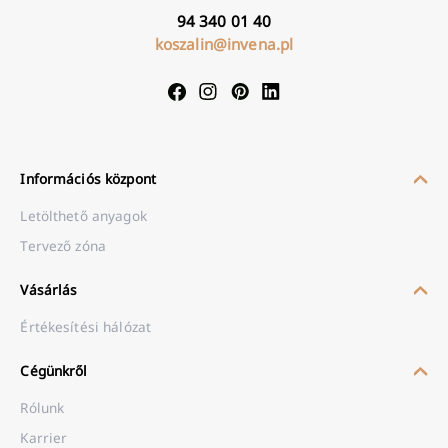
94 340 01 40
koszalin@invena.pl
Információs központ
Letölthető anyagok
Tervező zóna
Vásárlás
Értékesítési hálózat
Cégünkről
Rólunk
Karrier