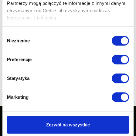
Partnerzy mogą połączyć te informacje z innymi danymi
otrzymanymi od Ciebie lub uzyskanymi podczas
korzystania z ich usług.
SÉTÁLÓS ZUHANYKABIN
Wybór
II INVENA TREND 100 ×
Niezbędne
zgody
200 CM, 8 MM-ES
DOMBORÚ ÜVEG, KRÓM
Preferencje
Statystyka
következő
1
2
...
5
előző oldal
oldal
Marketing
Zezwól na wszystkie
Inspirációink