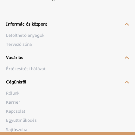
Információs központ
Letölthető anyagok
Tervező zóna
Vásárlás
Értékesítési hálózat
Cégünkről
Rólunk
Karrier
Kapcsolat
Együttműködés
Sajtószoba