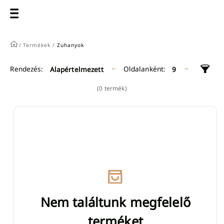
/
Termékek /
Zuhanyok
Oldalanként:
Rendezés:
Alapértelmezett
9
(0 termék)
Nem találtunk megfelelő
terméket