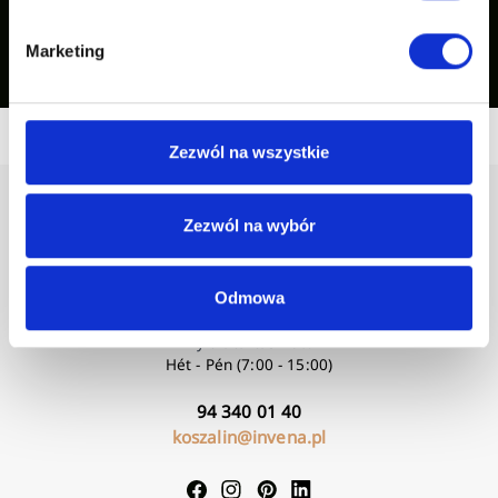
Inspirációink mutatása
Marketing
Zezwól na wszystkie
Zezwól na wybór
Odmowa
Nyitvatartási idő:
Hét - Pén (7:00 - 15:00)
94 340 01 40
koszalin@invena.pl