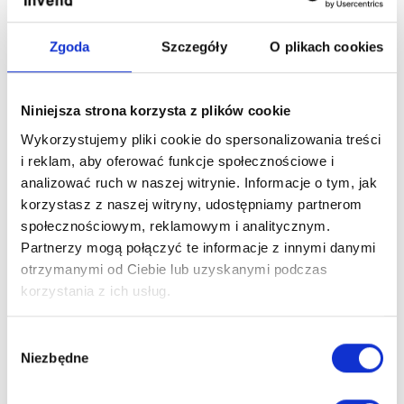
Foreign distribution
Zgoda
Szczegóły
O plikach cookies
Сергій Ващенко
sergii.vashchenko@invena.pl
Niniejsza strona korzysta z plików cookie
Wykorzystujemy pliki cookie do spersonalizowania treści
Ukraine
i reklam, aby oferować funkcje społecznościowe i
analizować ruch w naszej witrynie. Informacje o tym, jak
korzystasz z naszej witryny, udostępniamy partnerom
społecznościowym, reklamowym i analitycznym.
Aleksejs Lapinskis
aleksejs.lapinskis@invena.pl
Partnerzy mogą połączyć te informacje z innymi danymi
otrzymanymi od Ciebie lub uzyskanymi podczas
Lithuania, Latvia, Estonia
korzystania z ich usług.
Wybór
Niezbędne
zgody
Patrik Stelbasky
Patrik.Stelbasky@invena.pl