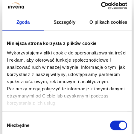
30 EXE
SOLIS 20
RAIN SHOWER ECO VISTA 25
Zgoda
Szczegóły
O plikach cookies
Niniejsza strona korzysta z plików cookie
Wykorzystujemy pliki cookie do spersonalizowania treści
i reklam, aby oferować funkcje społecznościowe i
analizować ruch w naszej witrynie. Informacje o tym, jak
korzystasz z naszej witryny, udostępniamy partnerom
społecznościowym, reklamowym i analitycznym.
RAIN SHOWER ECO
Partnerzy mogą połączyć te informacje z innymi danymi
VISTA 25
otrzymanymi od Ciebie lub uzyskanymi podczas
korzystania z ich usług.
previous
Wybór
1
2
next page
page
Niezbędne
zgody