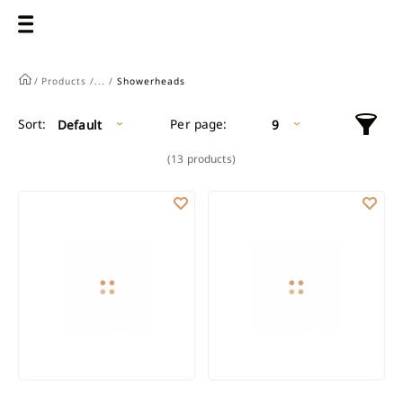
/
Products /
... /
Showerheads
Per page:
Sort:
Default
9
(13 products)
RAIN SHOWER MUSTA
RAIN SHOWER SVART