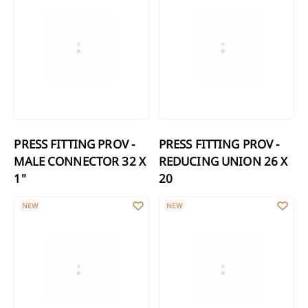
PRESS FITTING PROV -
PRESS FITTING PROV -
MALE CONNECTOR 32 X
REDUCING UNION 26 X
1"
20
PRESS FITTING PROV - REDUCING TEE 32 X 26 X 32
PRESS FITTING PROV - REDUCING 
NEW
NEW