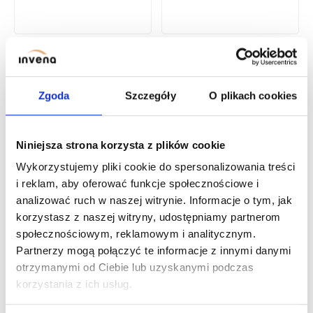
PRESS FITTING PROV -
PRESS FITTING PROV -
REDUCING TEE 32 X 26 X
REDUCING TEE 32 X 20 X
32
32
Zgoda
Szczegóły
O plikach cookies
PRESS FITTING PROV - EQUAL TEE 32 X 32 X 32
NEW
Niniejsza strona korzysta z plików cookie
Wykorzystujemy pliki cookie do spersonalizowania treści
i reklam, aby oferować funkcje społecznościowe i
analizować ruch w naszej witrynie. Informacje o tym, jak
korzystasz z naszej witryny, udostępniamy partnerom
społecznościowym, reklamowym i analitycznym.
Partnerzy mogą połączyć te informacje z innymi danymi
otrzymanymi od Ciebie lub uzyskanymi podczas
PRESS FITTING PROV -
korzystania z ich usług.
EQUAL TEE 32 X 32 X 32