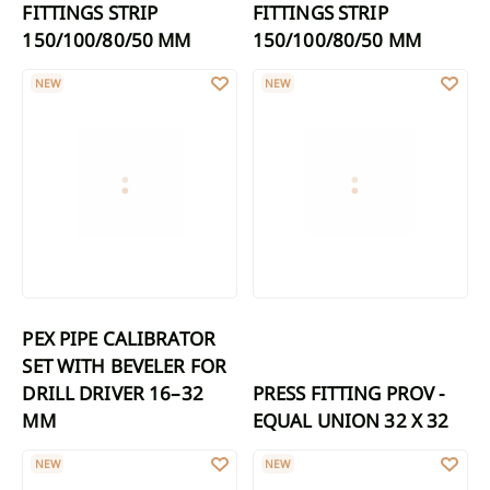
FITTINGS STRIP
FITTINGS STRIP
150/100/80/50 MM
150/100/80/50 MM
PEX PIPE CALIBRATOR SET WITH BEVELER FOR DRILL DRIVER 16
PRESS FITTING PROV - EQUAL UN
NEW
NEW
PEX PIPE CALIBRATOR
SET WITH BEVELER FOR
DRILL DRIVER 16–32
PRESS FITTING PROV -
MM
EQUAL UNION 32 X 32
PRESS FITTING PROV - MALE CONNECTOR 32 X 1"
PRESS FITTING PROV - REDUCIN
NEW
NEW