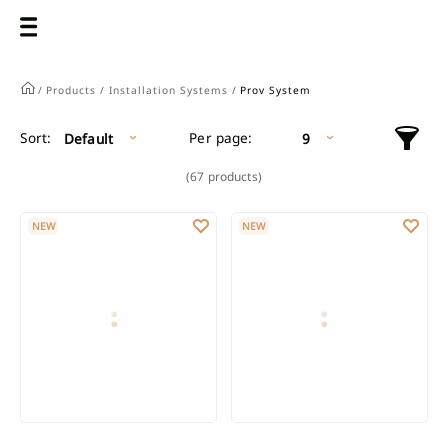
/
Products /
Installation Systems /
Prov System
Per page:
Sort:
Default
9
(67 products)
FITTINGS STRIP 150/100/80/50 MM
FITTINGS STRIP 150/100/80/50 
NEW
NEW