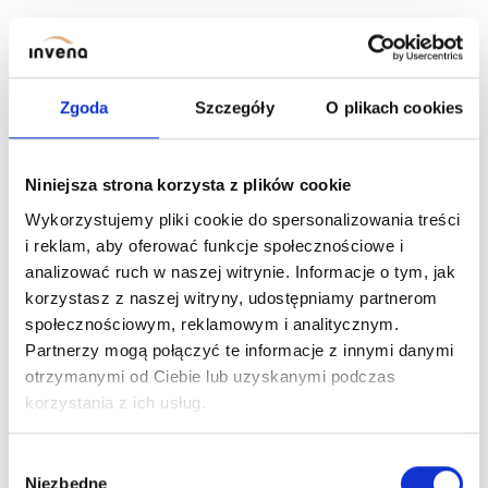
BIDET MIXER GLAMOUR,
BIDET MIXER GLAMOUR
GOLD
BLACK
BIDET MIXER NERI CHROM
Zgoda
Szczegóły
O plikach cookies
Niniejsza strona korzysta z plików cookie
Wykorzystujemy pliki cookie do spersonalizowania treści
i reklam, aby oferować funkcje społecznościowe i
analizować ruch w naszej witrynie. Informacje o tym, jak
korzystasz z naszej witryny, udostępniamy partnerom
społecznościowym, reklamowym i analitycznym.
Partnerzy mogą połączyć te informacje z innymi danymi
BIDET MIXER NERI
otrzymanymi od Ciebie lub uzyskanymi podczas
CHROM
korzystania z ich usług.
Wybór
Niezbędne
previous
zgody