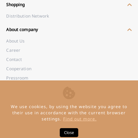
Shopping
Distribution Network
About company
About Us
Career
Contact
Cooperation
Pressroom
B2B Wholesale
We use cookies, by using the website you agree to
their use in accordance with the current browser
settings.
Find out more.
© Copyright 2026 Invena
Close