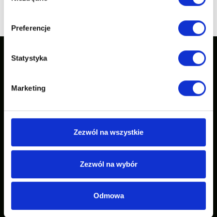
1
2
...
3
next page
page
Preferencje
Statystyka
Our inspirations
Marketing
Zezwól na wszystkie
Zezwól na wybór
Odmowa