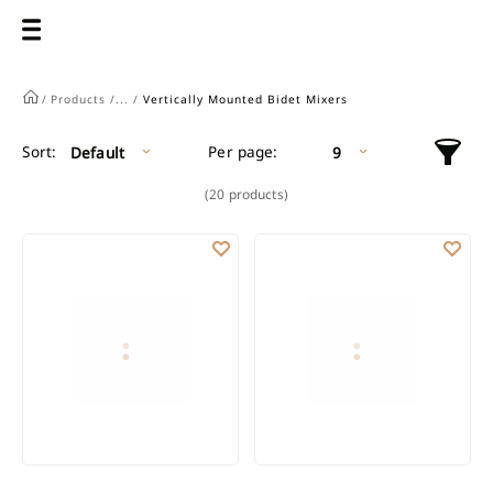
/
Products /
... /
Vertically Mounted Bidet Mixers
Per page:
Sort:
Default
9
(20 products)
BIDET MIXER KALITEA
ALONIA CHROME BIDET BATTER