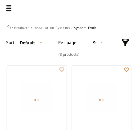
/
Products /
Installation Systems /
System Evoh
Per page:
Sort:
Default
9
(3 products)
MULTILAYER PIPES PERT/AL/PERT- LASER 16X2,0MM
MULTILAYER PIPES PERT/AL/PER