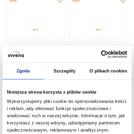
NEW
NEW
INVENA ERONA WALL-
Zgoda
Szczegóły
O plikach cookies
MOUNTED SINGLE-
HANDLE BATHTUB
BATTERY, CHROME,
BATH MIXER KALON
Niniejsza strona korzysta z plików cookie
WITH AERATOR
CHROME
Wykorzystujemy pliki cookie do spersonalizowania treści
i reklam, aby oferować funkcje społecznościowe i
BATH MIXER PINIOS CHROME
NEW
analizować ruch w naszej witrynie. Informacje o tym, jak
korzystasz z naszej witryny, udostępniamy partnerom
społecznościowym, reklamowym i analitycznym.