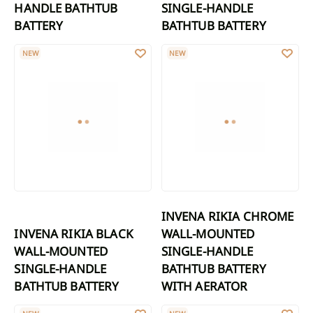
HANDLE BATHTUB
SINGLE-HANDLE
BATTERY
BATHTUB BATTERY
INVENA RIKIA BLACK WALL-MOUNTED SINGLE-HANDLE BATHTUB
INVENA RIKIA CHROME WALL-M
NEW
NEW
INVENA RIKIA CHROME
INVENA RIKIA BLACK
WALL-MOUNTED
WALL-MOUNTED
SINGLE-HANDLE
SINGLE-HANDLE
BATHTUB BATTERY
BATHTUB BATTERY
WITH AERATOR
INVENA ERONA WALL-MOUNTED SINGLE-HANDLE BATHTUB BATT
BATH MIXER KALON CHROME