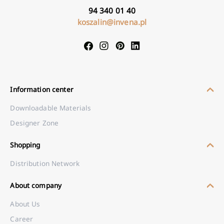
94 340 01 40
koszalin@invena.pl
Information center
Downloadable Materials
Designer Zone
Shopping
Distribution Network
About company
About Us
Career