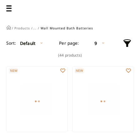
/
Products /
... /
Wall Mounted Bath Batteries
Per page:
Sort:
Default
9
(44 products)
INVENA TERMORA BLACK THERMOSTATIC WALL-MOUNTED BATH
INVENA TERMORA CHROME THE
NEW
NEW