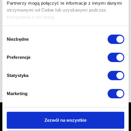
Partnerzy mogą połączyć te informacje z innymi danymi
otrzymanymi od Ciebie lub uzyskanymi podczas
korzystania z ich usług.
Wybór
Niezbędne
zgody
BATH MIXER PINIOS
CHROME
Preferencje
Statystyka
previous
1
2
...
5
next page
page
Marketing
Zezwól na wszystkie
Our inspirations