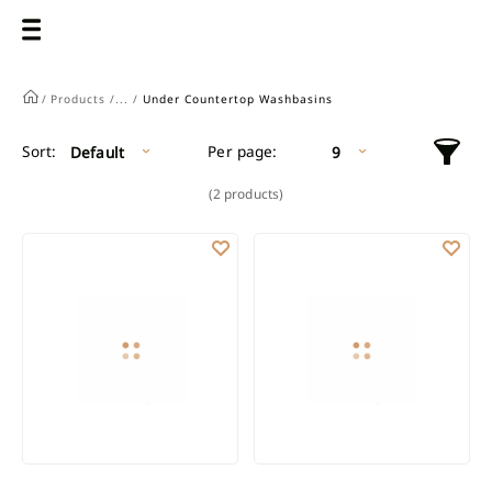
/
Products /
... /
Under Countertop Washbasins
Per page:
Sort:
Default
9
(2 products)
IN-COUNTERTOP WASHBASIN EGINA, 60 CM, OVAL
IN-COUNTERTOP WASHBASIN NIK