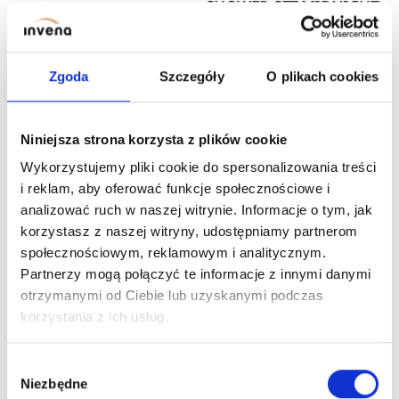
SHOWER SET MIDNIGHT
INVENA TREND, BLACK/
SHOWER SET NYKS
GOLD ROSE
Zgoda
Szczegóły
O plikach cookies
SHOWER SET DARK
Niniejsza strona korzysta z plików cookie
Wykorzystujemy pliki cookie do spersonalizowania treści
i reklam, aby oferować funkcje społecznościowe i
analizować ruch w naszej witrynie. Informacje o tym, jak
korzystasz z naszej witryny, udostępniamy partnerom
społecznościowym, reklamowym i analitycznym.
Partnerzy mogą połączyć te informacje z innymi danymi
SHOWER SET DARK
otrzymanymi od Ciebie lub uzyskanymi podczas
korzystania z ich usług.
Wybór
previous
1
2
next page
Niezbędne
zgody
page