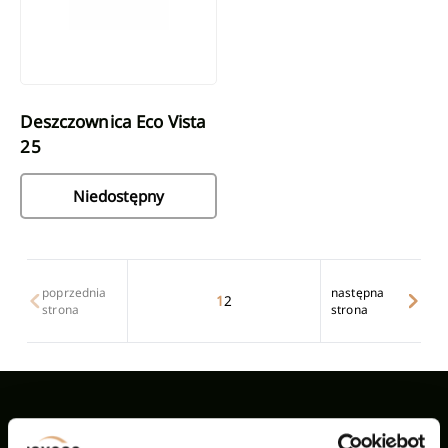
Deszczownica Eco Vista
25
Niedostępny
poprzednia
następna
1
2
strona
strona