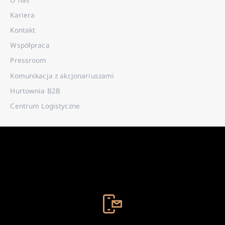
Kariera
Kontakt
Współpraca
Pressroom
Komunikacja z akcjonariuszami
Hurtownia B2B
Centrum Logistyczne