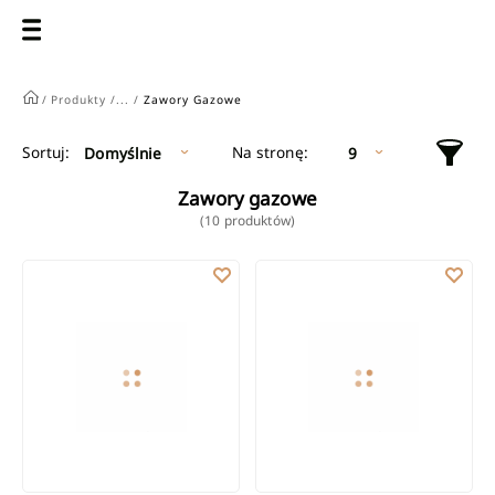
/
Produkty /
... /
Zawory Gazowe
Na stronę:
Sortuj:
Domyślnie
9
Zawory gazowe
(10 produktów)
Kurek kulowy gazowy z pokrętłem motylkowym z gwintem GW/
Kurek kulowy gazowy z pokręt