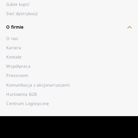
Gdzie kupić
Sieć dystrybucji
O firmie
O nas
Kariera
Kontakt
Współpraca
Pressroom
Komunikacja z akcjonariuszami
Hurtownia B2B
Centrum Logistyczne