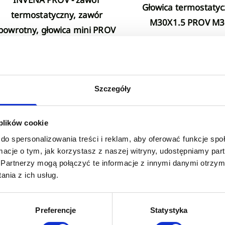
Głowica termostatyczna mini
termostatyczny, zawór
M30X1.5 PROV M3
powrotny, głowica mini PROV
1/2"
Niedostępny
Niedostępny
Szczegóły
 plików cookie
1
2
...
3
poprzednia strona
do spersonalizowania treści i reklam, aby oferować funkcje sp
ormacje o tym, jak korzystasz z naszej witryny, udostępniamy p
Partnerzy mogą połączyć te informacje z innymi danymi otrzym
nia z ich usług.
Preferencje
Statystyka