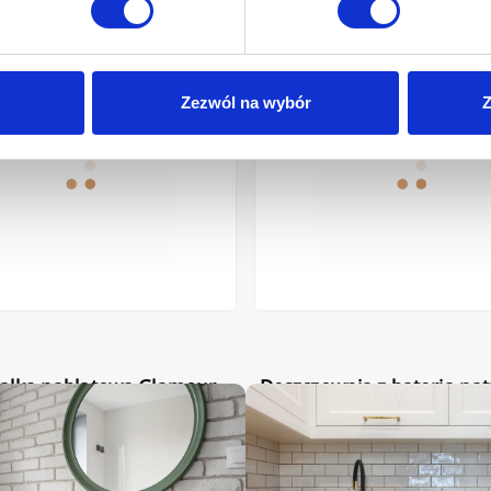
nablatowa Glamour ryflowana, biały połysk
Deszczownia z baterią natryskow
Zezwól na wybór
Z
Deszczownia z baterią natryskową
flowana, biały połysk
Neri Plus miedź