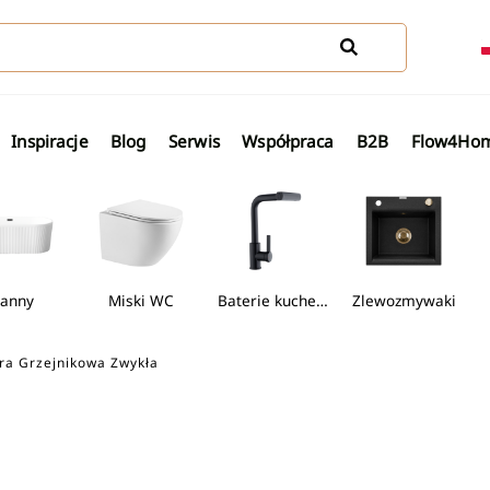
Inspiracje
Blog
Serwis
Współpraca
B2B
Flow4Ho
y
Miski WC
Baterie kuchenne
Zlewozmywaki
Ak
ra Grzejnikowa Zwykła
Wanny wolnostojące
Miski WC
Baterie kuchenne
Zlew
erią termostatyczną
towe sztorcowe
iny typu walk-in
Umywalki nablatowe
Brodziki do kabin półokrągłych
Wanny wolnostojące
Miski WC
Wiszące miski
Zobacz wszystkie Wanny woln
Zobacz wszystkie Miski
erią natryskową
etowe podtynkowe
iny półokrągłe
Umywalki podblatowe
Brodziki do kabin kwadratowych
Zestawy podty
tkie Baterie bidetowe
Zobacz wszystkie Brodziki