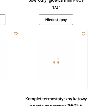
powrotny, głowica mini PROV
1/2"
Niedostępny
 zawór powrotny, głowica mini PROV 1/2"
ini M30X1.5 PROV M30X1,5"
Komplet termostatyczny kątowy z nastawą wstępną 
Komplet termostatyczny kątowy
z nastawą wstępną INVENA