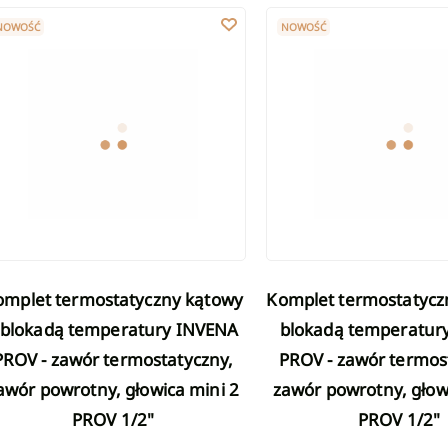
erią z wylewką wannową
iny kwadratowe
Umywalki wpuszczane w blat
Kompakty WC
mplet termostatyczny kątowy z blokadą temperatury INVENA PROV - 
Komplet termostatyczny pr
acz wszystkie Kabiny
Zobacz wszystk
NOWOŚĆ
NOWOŚĆ
Umywalki marmurkowe
ytowe
we
Umywalki ryflowane
any
owe
e na drążku
Umywalki z ukrytym odpływem
lkowe
Zobacz wszystkie Umywalki
we 1 punktowe
owe
Deszczownie
we
Komplet termostatyczny prosty z
 blokadą temperatury INVENA
blokadą temperatur
PROV - zawór termostatyczny,
PROV - zawór termos
awór powrotny, głowica mini 2
zawór powrotny, głow
PROV 1/2"
PROV 1/2"