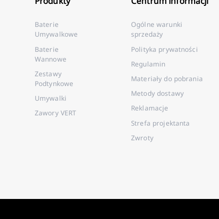
Produkty
Centrum informacji
Baterie
Ogólne warunki
Umywalkowe
sprzedaży
Baterie
Polityka prywatności
Wannowe
Regulamin
Zestawy
Materiały do pobrania
Podtynkowe
Metody dostawy
Umywalki
Reklamacje
Zawory VERT
Strefa projektanta
Zwroty