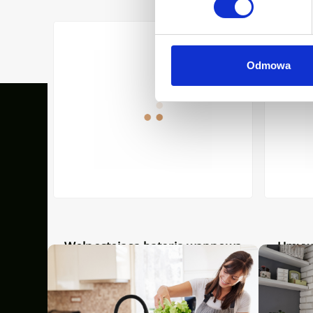
zarny
plecie z syfonem/korkiem w kolorze białym
Wolnostojąca bateria wannowa Glamour chrom
Umywalka 
Odmowa
Nasze inspiracje
Wolnostojąca bateria wannowa
Umywalka nablatowa Glamour
kiem w
Glamour chrom
ry