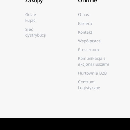
Zakupy
O firmie
Gdzie
O nas
kupić
Kariera
Sieć
Kontakt
dystrybucji
Współpraca
Pressroom
Komunikacja z
akcjonariuszami
Hurtownia B2B
Centrum
Logistyczne