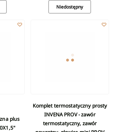
Niedostępny
zawór powrotny, głowica plus PROV 1/2"
lus M30X1.5 PROV M30X1,5"
Komplet termostatyczny prosty INVENA PROV - zawó
Komplet termostatyczny prosty
INVENA PROV - zawór
termostatyczny, zawór
0X1,5"