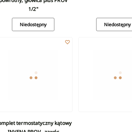
powrotny, głowica plus PROV
1/2"
Niedostępny
Niedostępny
mplet termostatyczny kątowy INVENA PROV - zawór termostatyczny,
Głowica termostatyczna m
INVENA PROV - zawór