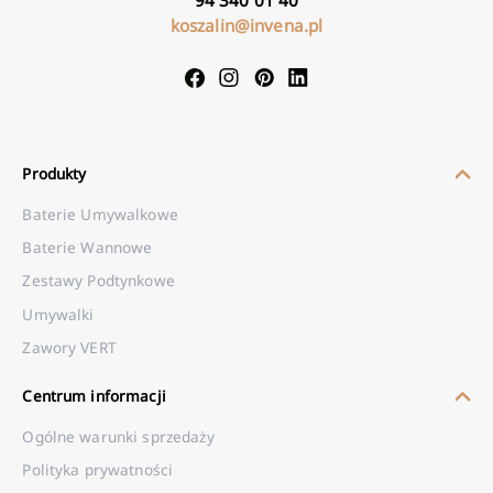
koszalin@invena.pl
Produkty
Baterie Umywalkowe
Baterie Wannowe
Zestawy Podtynkowe
Umywalki
Zawory VERT
Centrum informacji
Ogólne warunki sprzedaży
Polityka prywatności