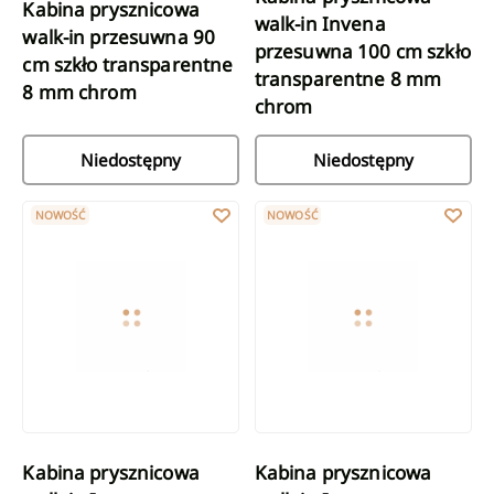
Kabina prysznicowa
walk-in Invena
walk-in przesuwna 90
przesuwna 100 cm szkło
cm szkło transparentne
transparentne 8 mm
8 mm chrom
chrom
Niedostępny
Niedostępny
Kabina prysznicowa walk-in Invena przesuwna 120 cm szkło tr
Kabina prysznicowa walk-in Inv
NOWOŚĆ
NOWOŚĆ
Kabina prysznicowa
Kabina prysznicowa