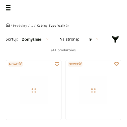
/
Produkty /
... /
Kabiny Typu Walk In
Na stronę:
Sortuj:
Domyślnie
9
(41 produktów)
Kabina prysznicowa walk-in Invena przesuwna 90 cm szkło tran
Kabina prysznicowa walk-in Inv
NOWOŚĆ
NOWOŚĆ