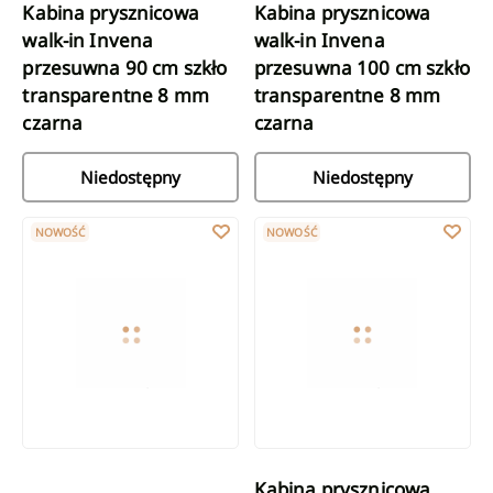
Kabina prysznicowa
Kabina prysznicowa
walk-in Invena
walk-in Invena
przesuwna 90 cm szkło
przesuwna 100 cm szkło
transparentne 8 mm
transparentne 8 mm
czarna
czarna
Niedostępny
Niedostępny
Kabina prysznicowa walk-in przesuwna 90 cm szkło transparen
Kabina prysznicowa walk-in Inv
NOWOŚĆ
NOWOŚĆ
Kabina prysznicowa