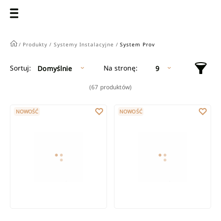
/
Produkty /
Systemy Instalacyjne /
System Prov
Na stronę:
Sortuj:
Domyślnie
9
(67 produktów)
Listwa instalacyjna do armatury łamana 150/100/80/50 mm
Listwa instalacyjna do armatury
NOWOŚĆ
NOWOŚĆ