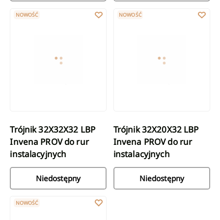
Trójnik 32X32X32 LBP Invena PROV do rur instalacyjnych
Trójnik 32X20X32 LBP Invena PRO
NOWOŚĆ
NOWOŚĆ
Trójnik 32X32X32 LBP
Trójnik 32X20X32 LBP
Invena PROV do rur
Invena PROV do rur
instalacyjnych
instalacyjnych
Niedostępny
Niedostępny
Trójnik 32 LBP Invena PROV do rur instalacyjnych
NOWOŚĆ