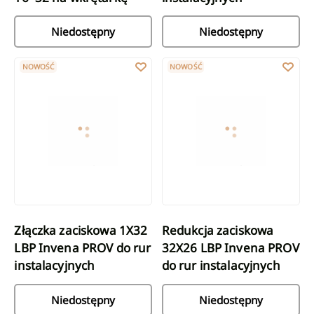
Niedostępny
Niedostępny
Złączka zaciskowa 1X32 LBP Invena PROV do rur instalacyjnych
Redukcja zaciskowa 32X26 LBP In
NOWOŚĆ
NOWOŚĆ
Złączka zaciskowa 1X32
Redukcja zaciskowa
LBP Invena PROV do rur
32X26 LBP Invena PROV
instalacyjnych
do rur instalacyjnych
Niedostępny
Niedostępny