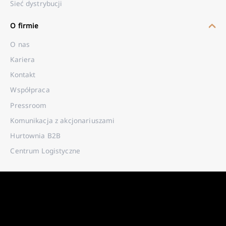
Sieć dystrybucji
O firmie
O nas
Kariera
Kontakt
Współpraca
Pressroom
Komunikacja z akcjonariuszami
Hurtownia B2B
Centrum Logistyczne