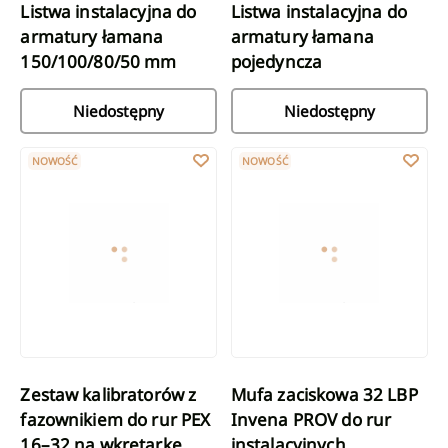
Listwa instalacyjna do
Listwa instalacyjna do
armatury łamana
armatury łamana
150/100/80/50 mm
pojedyncza
Niedostępny
Niedostępny
Zestaw kalibratorów z fazownikiem do rur PEX 16–32 na wkręta
Mufa zaciskowa 32 LBP Invena PR
NOWOŚĆ
NOWOŚĆ
Zestaw kalibratorów z
Mufa zaciskowa 32 LBP
fazownikiem do rur PEX
Invena PROV do rur
16–32 na wkrętarkę
instalacyjnych