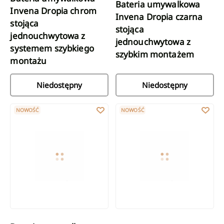
Bateria umywalkowa
Invena Dropia chrom
Invena Dropia czarna
stojąca
stojąca
jednouchwytowa z
jednouchwytowa z
systemem szybkiego
szybkim montażem
montażu
Niedostępny
Niedostępny
Bateria umywalkowa Invena Rikia czarna stojąca jednouchwyto
Bateria umywalkowa Silva z ru
NOWOŚĆ
NOWOŚĆ