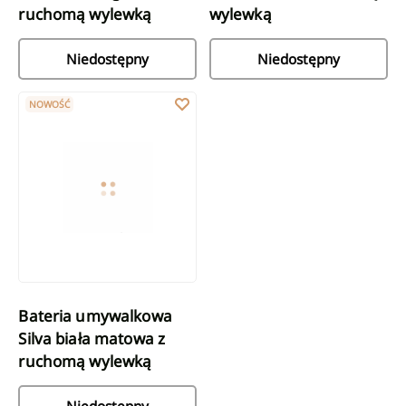
ruchomą wylewką
wylewką
Niedostępny
Niedostępny
Bateria umywalkowa Silva biała matowa z ruchomą wylewką
NOWOŚĆ
Bateria umywalkowa
Silva biała matowa z
ruchomą wylewką
Niedostępny