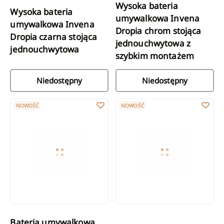
Wysoka bateria
Wysoka bateria
umywalkowa Invena
umywalkowa Invena
Dropia chrom stojąca
Dropia czarna stojąca
jednouchwytowa z
jednouchwytowa
szybkim montażem
Niedostępny
Niedostępny
Bateria umywalkowa Invena Dropia chrom stojąca jednouchwyt
Bateria umywalkowa Invena Dro
NOWOŚĆ
NOWOŚĆ
Bateria umywalkowa