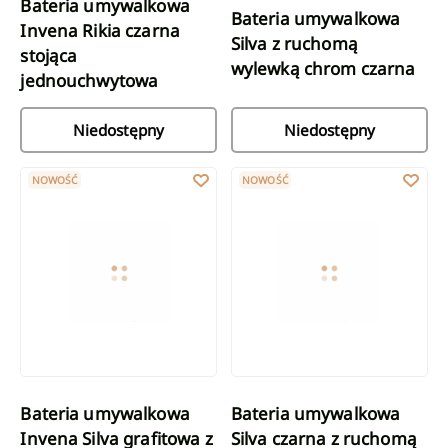
Bateria umywalkowa
Bateria umywalkowa
Invena Rikia czarna
Silva z ruchomą
stojąca
wylewką chrom czarna
jednouchwytowa
Niedostępny
Niedostępny
Bateria umywalkowa Invena Silva grafitowa z ruchomą wylewką
Bateria umywalkowa Silva czar
NOWOŚĆ
NOWOŚĆ
Bateria umywalkowa
Bateria umywalkowa
Invena Silva grafitowa z
Silva czarna z ruchomą