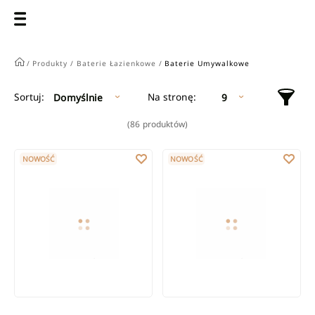
/
Produkty /
Baterie Łazienkowe /
Baterie Umywalkowe
Na stronę:
Sortuj:
Domyślnie
9
(86 produktów)
Wysoka bateria umywalkowa Invena Dropia czarna stojąca jed
Wysoka bateria umywalkowa Inv
NOWOŚĆ
NOWOŚĆ