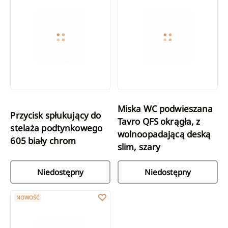
Miska WC podwieszana
Przycisk spłukujący do
Tavro QFS okrągła, z
stelaża podtynkowego
wolnoopadającą deską
605 biały chrom
slim, szary
Niedostępny
Niedostępny
Miska WC podwieszana Tavro QFS okrągła, z deską wolnoopadają
NOWOŚĆ