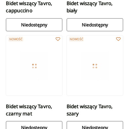
Bidet wiszący Tavro,
Bidet wiszący Tavro,
cappuccino
biały
Niedostępny
Niedostępny
Bidet wiszący Tavro, czarny mat
Bidet wiszący Tavro, szary
NOWOŚĆ
NOWOŚĆ
Bidet wiszący Tavro,
Bidet wiszący Tavro,
czarny mat
szary
Niedostępny
Niedostępny