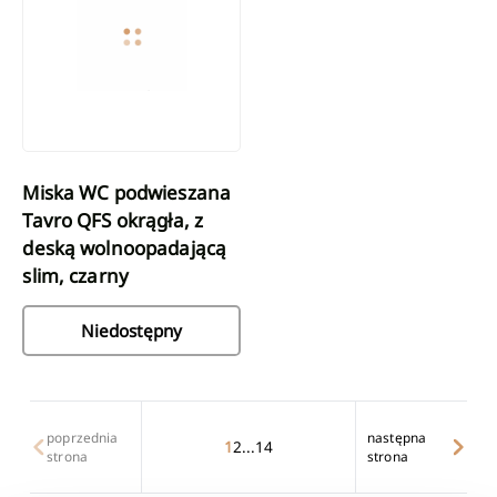
Miska WC podwieszana
Tavro QFS okrągła, z
deską wolnoopadającą
slim, czarny
Niedostępny
poprzednia
następna
1
2
...
14
strona
strona