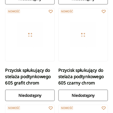
Przycisk spłukujący do stelaża podtynkowego 605 grafit chrom
Przycisk spłukujący do stelaża 
NOWOŚĆ
NOWOŚĆ
Przycisk spłukujący do
Przycisk spłukujący do
stelaża podtynkowego
stelaża podtynkowego
605 grafit chrom
605 czarny chrom
Niedostępny
Niedostępny
Przycisk spłukujący do stelaża podtynkowego 605 biały chrom
Miska WC podwieszana Tavro QFS
NOWOŚĆ
NOWOŚĆ