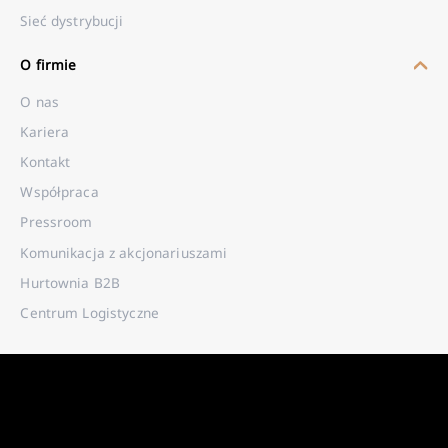
Sieć dystrybucji
O firmie
O nas
Kariera
Kontakt
Współpraca
Pressroom
Komunikacja z akcjonariuszami
Hurtownia B2B
Centrum Logistyczne