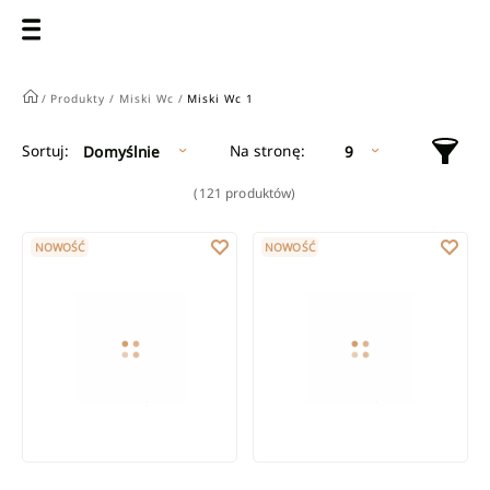
/
Produkty /
Miski Wc /
Miski Wc 1
Na stronę:
Sortuj:
Domyślnie
9
(121 produktów)
Bidet wiszący Tavro, cappuccino
Bidet wiszący Tavro, biały
NOWOŚĆ
NOWOŚĆ