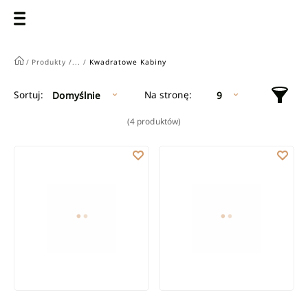
/
Produkty /
... /
Kwadratowe Kabiny
Na stronę:
Sortuj:
Domyślnie
9
(4 produktów)
Kwadratowa kabina prysznicowa Parla szkło przezroczyste
Kwadratowa kabina prysznicowa P