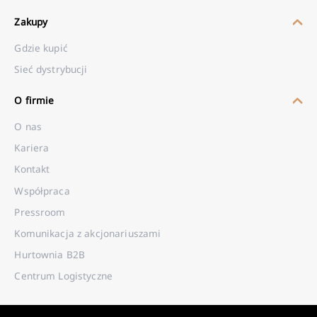
Zakupy
Gdzie kupić
Sieć dystrybucji
O firmie
O nas
Kariera
Kontakt
Współpraca
Pressroom
Komunikacja z akcjonariuszami
Hurtownia B2B
Centrum Logistyczne