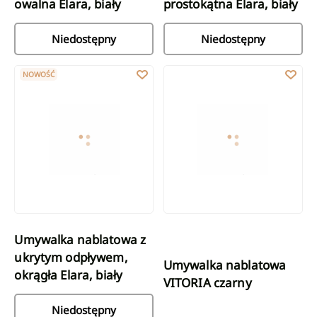
owalna Elara, biały
prostokątna Elara, biały
Niedostępny
Niedostępny
Umywalka nablatowa z ukrytym odpływem, okrągła Elara, biały
Umywalka nablatowa VITORIA c
NOWOŚĆ
Umywalka nablatowa z
ukrytym odpływem,
Umywalka nablatowa
okrągła Elara, biały
VITORIA czarny
Niedostępny