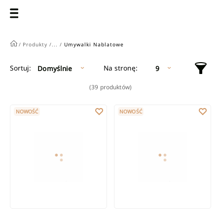
/
Produkty /
... /
Umywalki Nablatowe
Na stronę:
Sortuj:
Domyślnie
9
(39 produktów)
Umywalka nablatowa Vitoria 45,5 cm cappuccino
Umywalka nablatowa Vitoria 45,
NOWOŚĆ
NOWOŚĆ