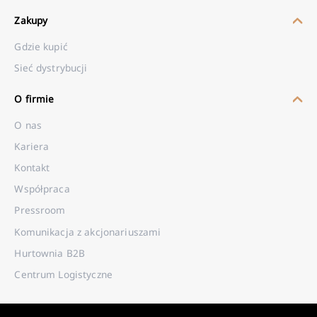
Zakupy
Gdzie kupić
Sieć dystrybucji
O firmie
O nas
Kariera
Kontakt
Współpraca
Pressroom
Komunikacja z akcjonariuszami
Hurtownia B2B
Centrum Logistyczne