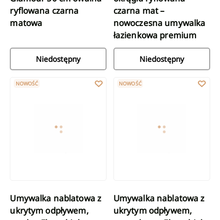
ryflowana czarna
czarna mat –
matowa
nowoczesna umywalka
łazienkowa premium
Niedostępny
Niedostępny
Umywalka nablatowa z ukrytym odpływem, owalna Elara, biały
Umywalka nablatowa z ukrytym o
NOWOŚĆ
NOWOŚĆ
Umywalka nablatowa z
Umywalka nablatowa z
ukrytym odpływem,
ukrytym odpływem,