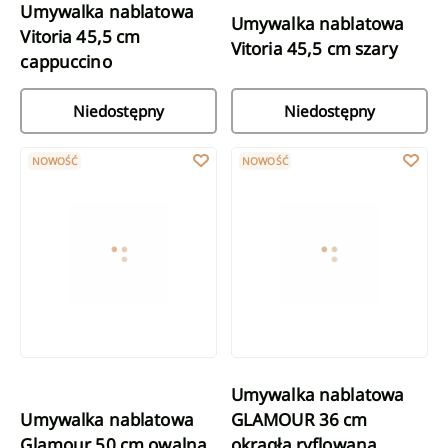
Umywalka nablatowa
Umywalka nablatowa
Vitoria 45,5 cm
Vitoria 45,5 cm szary
cappuccino
Niedostępny
Niedostępny
Umywalka nablatowa Glamour 50 cm owalna ryflowana czarna
Umywalka nablatowa GLAMOUR 3
NOWOŚĆ
NOWOŚĆ
Umywalka nablatowa
Umywalka nablatowa
GLAMOUR 36 cm
Glamour 50 cm owalna
okrągła ryflowana