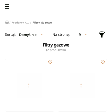
/
Produkty /
... /
Filtry Gazowe
Na stronę:
Sortuj:
Domyślnie
9
Filtry gazowe
(2 produktów)
Filtr do gazu 1/2" GW
Filtr do gazu 3/4" GW