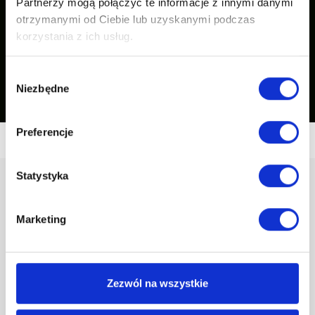
Partnerzy mogą połączyć te informacje z innymi danymi
otrzymanymi od Ciebie lub uzyskanymi podczas
korzystania z ich usług.
Wybór
Zobacz nasze inspiracje
Niezbędne
zgody
Preferencje
Statystyka
Marketing
Godziny otwarcia sklepu:
Zezwól na wszystkie
Pon - Pt (7:00 - 15:00)
94 340 01 40