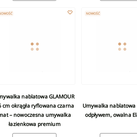
ywalka nablatowa GLAMOUR 36 cm okrągła ryflowana czarna mat
Umywalka nablatowa z ukry
NOWOŚĆ
NOWOŚĆ
6 cm okrągła ryflowana czarna
Umywalka nablatowa z ukrytym
mat – nowoczesna umywalka
odpływem, owalna Ela
łazienkowa premium