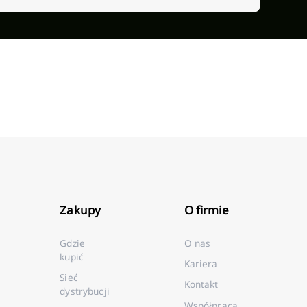
Zakupy
O firmie
Gdzie
O nas
kupić
Kariera
Sieć
Kontakt
dystrybucji
Współpraca