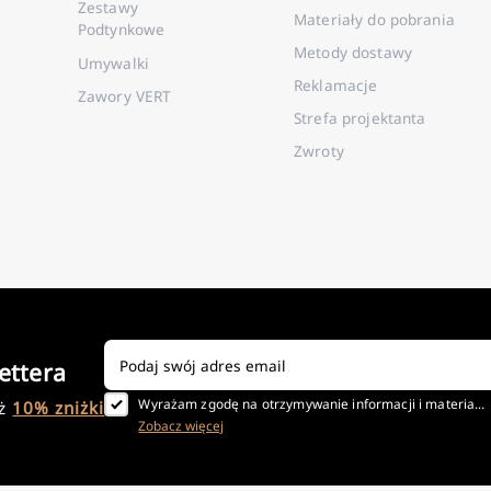
Zestawy
Materiały do pobrania
Podtynkowe
Metody dostawy
Umywalki
Reklamacje
Zawory VERT
Strefa projektanta
Zwroty
ettera
Wyrażam zgodę na otrzymywanie informacji i materia...
aż
10% zniżki
Zobacz więcej