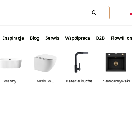
Inspiracje
Blog
Serwis
Współpraca
B2B
Flow4Ho
anny
Miski WC
Baterie kuchenne
Zlewozmywaki
lki
Wanny wolnostojące
Miski WC
Baterie kuchenn
Zl
baterią termostatyczną
idetowe sztorcowe
Kabiny typu walk-in
Umywalki nablatowe
Brodziki do kabin półokrągłych
Wanny wolnostojące
Miski WC
Wiszące mi
 WC
Zobacz wszystkie Wanny w
Zobacz wszystkie Mi
baterią natryskową
bidetowe podtynkowe
Kabiny półokrągłe
Umywalki podblatowe
Brodziki do kabin kwadratowych
Zestawy po
zystkie Baterie bidetowe
Zobacz wszystkie Brodziki