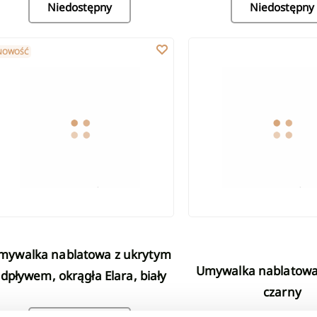
Niedostępny
Niedostępny
ywalka nablatowa z ukrytym odpływem, okrągła Elara, biały
Umywalka nablatowa VITOR
NOWOŚĆ
Umywalka nablatowa VITORIA
dpływem, okrągła Elara, biały
czarny