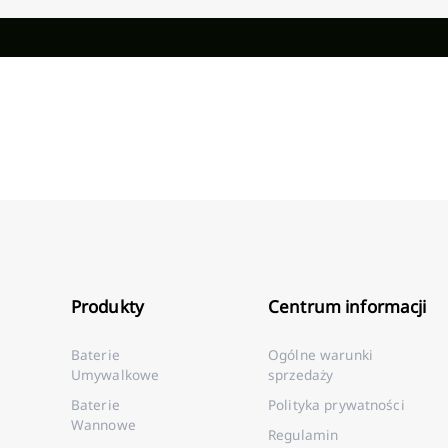
Produkty
Centrum informacji
Baterie
Ogólne warunki
Umywalkowe
sprzedaży
Baterie
Polityka prywatności
Wannowe
Regulamin