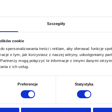
Niedostępny
Szczegóły
1
2
...
5
poprzednia strona
 plików cookie
do spersonalizowania treści i reklam, aby oferować funkcje sp
ormacje o tym, jak korzystasz z naszej witryny, udostępniamy p
Partnerzy mogą połączyć te informacje z innymi danymi otrzym
nia z ich usług.
Preferencje
Statystyka
rny
nablatowa Glamour ryflowana, biały połysk
Deszczownia z baterią natryskow