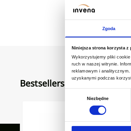
Zgoda
Niniejsza strona korzysta z
Wykorzystujemy pliki cookie 
ruch w naszej witrynie. Inf
reklamowym i analitycznym. 
uzyskanymi podczas korzysta
Bestsellers
Wybór
Niezbędne
zgody
zarny
yskową, czarna
Bateria zlewozmywakowa z filtrem Glamour chrom/cza
Umywalka 