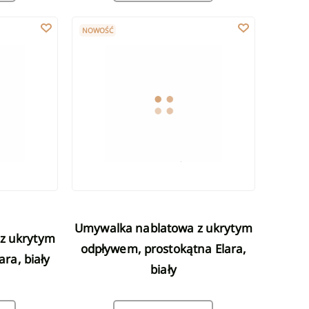
 – nowoczesna umywalka łazienkowa premium
tym odpływem, owalna Elara, biały
Umywalka nablatowa z ukrytym odpływem, prostokąt
NOWOŚĆ
Umywalka nablatowa z ukrytym
odpływem, prostokątna Elara,
ra, biały
biały