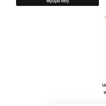
Wyczyść filtry
Um
Umywalka nablatowa z ukrytym
o