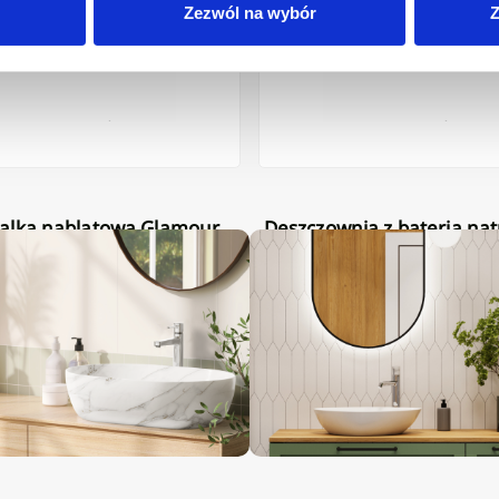
Zezwól na wybór
Z
Deszczownia z baterią natryskową
flowana, biały połysk
Neri Plus miedź
Niedostępny
Niedostępny