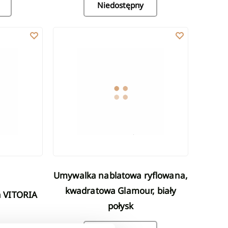
Niedostępny
IA czarny
Umywalka nablatowa ryflowana, kwadratowa Glamou
Umywalka nablatowa ryflowana,
kwadratowa Glamour, biały
połysk