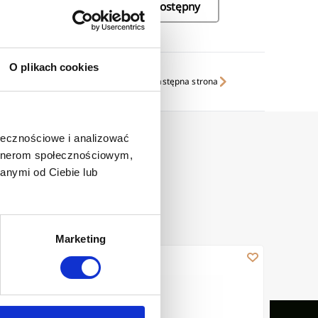
Niedostępny
O plikach cookies
następna strona
ołecznościowe i analizować
artnerom społecznościowym,
anymi od Ciebie lub
Marketing
ą Neri Plus miedź
Bateria umywalkowa Neri Plus miedź
Podwiesz