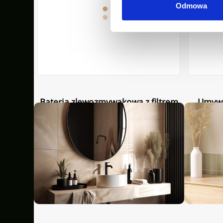
Odmowa
Nasze inspiracje
Bateria zlewozmywakowa z filtrem
Umywalka nablatowa Glamour
Glamour chrom/czarny
ry
Niedostępny