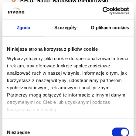
P.h.u."rado" Radosław Gieburowski
Grupa Sbs
Wolności 46a
62-200 Gniezno
Zgoda
Szczegóły
O plikach cookies
wielkopolskie
Niniejsza strona korzysta z plików cookie
Sanet Sławomir Ruks
Wykorzystujemy pliki cookie do spersonalizowania treści
Fabryczna 7
64-610 Rogoźno
i reklam, aby oferować funkcje społecznościowe i
wielkopolskie
analizować ruch w naszej witrynie. Informacje o tym, jak
korzystasz z naszej witryny, udostępniamy partnerom
społecznościowym, reklamowym i analitycznym.
Małachowski I Spółka - Hurtownia
Partnerzy mogą połączyć te informacje z innymi danymi
Materiałów Budowlanych - Spółka Jawna
otrzymanymi od Ciebie lub uzyskanymi podczas
Ul. Ofiar Gór Morzewskich 16a
korzystania z ich usług.
64-800 Chodzież
wielkopolskie
Wybór
Niezbędne
zgody