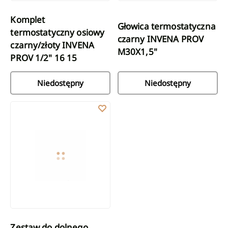
Komplet
Głowica termostatyczna
termostatyczny osiowy
czarny INVENA PROV
czarny/złoty INVENA
M30X1,5"
PROV 1/2" 16 15
Niedostępny
Niedostępny
Zestaw do dolnego podłączenia zespolony jednootworowy duople
Zestaw do dolnego