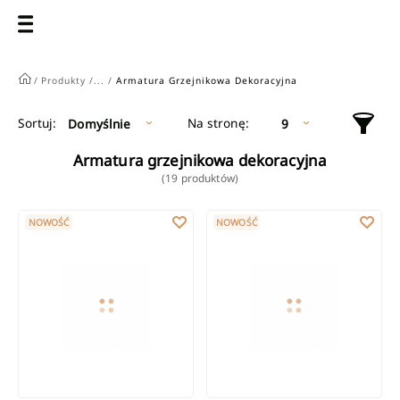
/
Produkty /
... /
Armatura Grzejnikowa Dekoracyjna
Na stronę:
Sortuj:
Domyślnie
9
Armatura grzejnikowa dekoracyjna
(19 produktów)
Komplet termostatyczny osiowy biały z blokadą i nastawą wstę
Zestaw do dolnego podłaczenia 
NOWOŚĆ
NOWOŚĆ