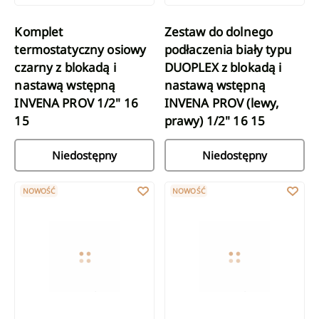
Komplet
Zestaw do dolnego
termostatyczny osiowy
podłaczenia biały typu
czarny z blokadą i
DUOPLEX z blokadą i
nastawą wstępną
nastawą wstępną
INVENA PROV 1/2" 16
INVENA PROV (lewy,
15
prawy) 1/2" 16 15
Niedostępny
Niedostępny
Komplet termostatyczny osiowy czarny z podejściem pod grzałk
Komplet termostatyczny osiowy 
NOWOŚĆ
NOWOŚĆ