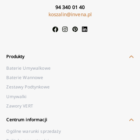
94 340 01 40
koszalin@invena.pl
Produkty
Baterie Umywalkowe
Baterie Wannowe
Zestawy Podtynkowe
Umywalki
Zawory VERT
Centrum informacji
Ogólne warunki sprzedaży