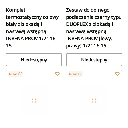
Komplet
Zestaw do dolnego
termostatyczny osiowy
podłaczenia czarny typu
biały z blokadą i
DUOPLEX z blokadą i
nastawą wstępną
nastawą wstępną
INVENA PROV 1/2" 16
INVENA PROV (lewy,
15
prawy) 1/2" 16 15
Niedostępny
Niedostępny
Komplet termostatyczny osiowy czarny z blokadą i nastawą wst
Zestaw do dolnego podłaczenia 
NOWOŚĆ
NOWOŚĆ