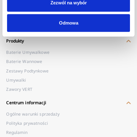
Zezwól na wybór
Odmowa
Produkty
Baterie Umywalkowe
Baterie Wannowe
Zestawy Podtynkowe
Umywalki
Zawory VERT
Centrum informacji
Ogólne warunki sprzedaży
Polityka prywatności
Regulamin