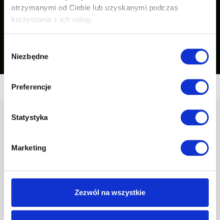
otrzymanymi od Ciebie lub uzyskanymi podczas
korzystania z ich usług.
Wybór
Zobacz nasze inspiracje
Niezbędne
zgody
Preferencje
Statystyka
Marketing
Godziny otwarcia sklepu:
Pon - Pt (7:00 - 15:00)
Zezwól na wszystkie
94 340 01 40
koszalin@invena.pl