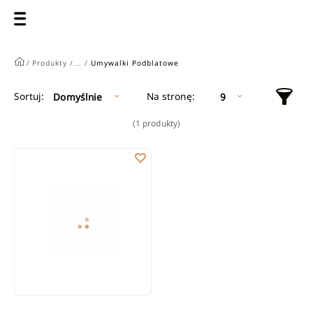
/
Produkty /
... /
Umywalki Podblatowe
Na stronę:
Sortuj:
Domyślnie
9
(1 produkty)
Umywalka podblatowa MYKONOS biały