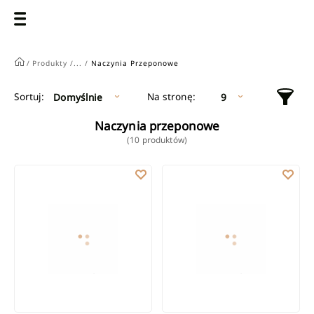
/
Produkty /
... /
Naczynia Przeponowe
Na stronę:
Sortuj:
Domyślnie
9
Naczynia przeponowe
(10 produktów)
Przeponowe naczynie wzbiorcze INVENA do instalacji c.o. 3/4" GZ
Przeponowe naczynie wzbiorcze IN