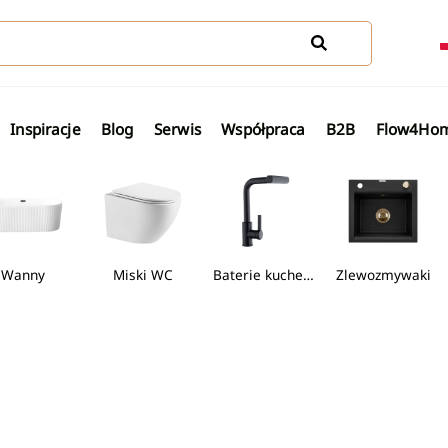
Inspiracje
Blog
Serwis
Współpraca
B2B
Flow4Ho
ny
Miski WC
Baterie kuchenne
Zlewozmywaki
i
Wanny wolnostojące
Miski WC
Baterie kuchenne
Zle
terią termostatyczną
etowe sztorcowe
biny typu walk-in
Umywalki nablatowe
Brodziki do kabin półokrągłych
Wanny wolnostojące
Miski WC
Wiszące misk
C
Zobacz wszystkie Wanny wol
Zobacz wszystkie Misk
terią natryskową
detowe podtynkowe
biny półokrągłe
Umywalki podblatowe
Brodziki do kabin kwadratowych
Zestawy podt
stkie Baterie bidetowe
Zobacz wszystkie Brodziki