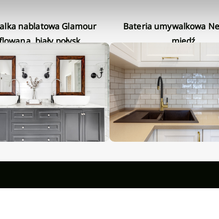
Bateria umywalkowa Neri Plus
flowana, biały połysk
miedź
Niedostępny
Niedostępny