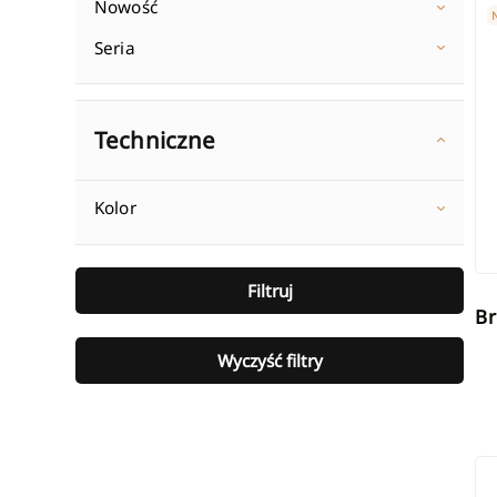
Br
Nowość
Seria
Techniczne
Kolor
Filtruj
Brodzik prysznicowy kwadratowy
Wyczyść filtry
Br