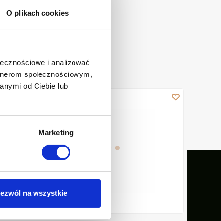
O plikach cookies
ołecznościowe i analizować
artnerom społecznościowym,
anymi od Ciebie lub
miedź
Podwieszana, ryflowana miska WC Glamour z systemem
Podwiesz
Marketing
ezwól na wszystkie