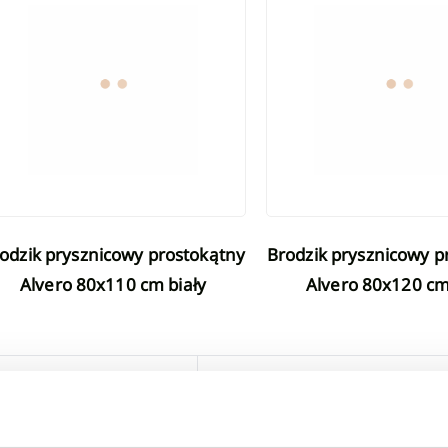
Brodzik prysznicowy prostokątny
Alvero 80x110 cm biały
Alvero 80x120 cm
1
2
...
3
poprzednia strona