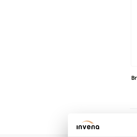
Brodzik prysznicowy prostokątny