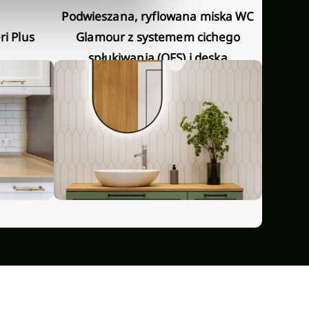
Podwieszana, ryflowana miska WC
Podwieszana miska WC Limnos z
Glamour z systemem cichego
syst
spłukiwania (QFS) i deską
(QFS
wolnoopadjącą
Niedostępny