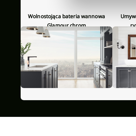
Nasze inspiracje
Wolnostojąca bateria wannowa
Umywalka nablatowa Glamour
Glamour chrom
ry
Niedostępny