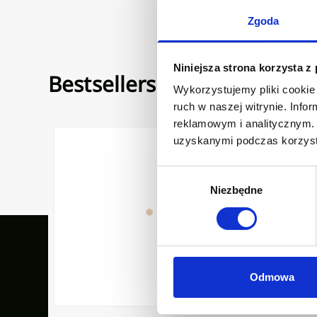
Zgoda
Niniejsza strona korzysta z
Bestsellers
Wykorzystujemy pliki cookie 
ruch w naszej witrynie. Inf
reklamowym i analitycznym. 
yskową, czarna
Wolnostojąca bateria wannowa Glamour chrom
Umywalka 
uzyskanymi podczas korzysta
Wybór
Niezbędne
zgody
Odmowa