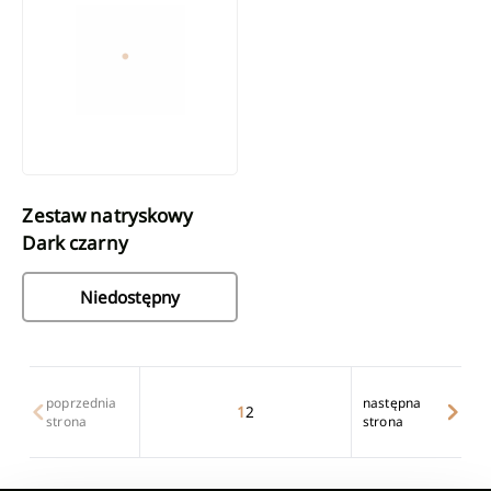
Zestaw natryskowy
Dark czarny
Niedostępny
poprzednia
następna
1
2
strona
strona