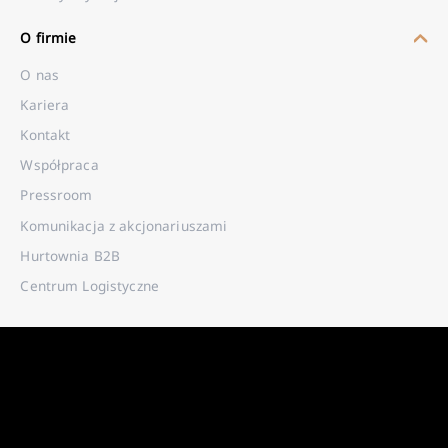
O firmie
O nas
Kariera
Kontakt
Współpraca
Pressroom
Komunikacja z akcjonariuszami
Hurtownia B2B
Centrum Logistyczne