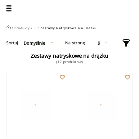
/
Produkty /
... /
Zestawy Natryskowe Na Drazku
Na stronę:
Sortuj:
Domyślnie
9
Zestawy natryskowe na drążku
(17 produktów)
Zestaw natryskowy Alonia chrom
ZESTAW NATRYSKOWY NA DRĄŻKU